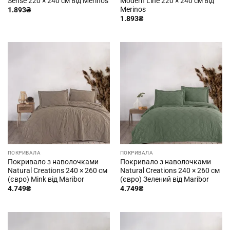
Sense 220 × 240 см від Merinos
Modern Line 220 × 240 см від
Merinos
1.893
₴
1.893
₴
ПОКРИВАЛА
ПОКРИВАЛА
Покривало з наволочками
Покривало з наволочками
Natural Creations 240 × 260 см
Natural Creations 240 × 260 см
(євро) Mink від Maribor
(євро) Зелений від Maribor
4.749
₴
4.749
₴