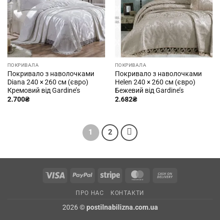
ПОКРИВАЛА
ПОКРИВАЛА
Покривало з наволочками
Покривало з наволочками
Diana 240 × 260 см (євро)
Helen 240 × 260 см (євро)
Кремовий від Gardine’s
Бежевий від Gardine’s
2.700
₴
2.682
₴
1
2
Visa
PayPal
Stripe
MasterCard
Cash
On
ПРО НАС
КОНТАКТИ
Delivery
2026 ©
postilnabilizna.com.ua