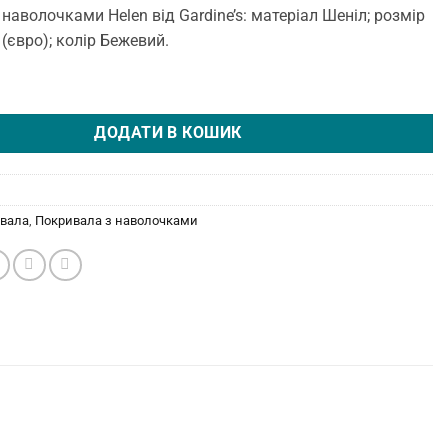
наволочками Helen від Gardine’s: матеріал Шеніл; розмір
 (євро); колір Бежевий.
волочками Helen 240 × 260 см (євро) Бежевий від Gardine's кількі
ДОДАТИ В КОШИК
вала
,
Покривала з наволочками