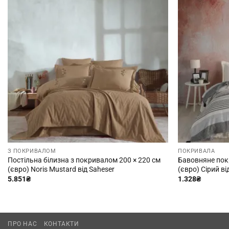
З ПОКРИВАЛОМ
ПОКРИВАЛА
Постільна білизна з покривалом 200 × 220 см
Бавовняне покр
(євро) Noris Mustard від Saheser
(євро) Сірий в
5.851
₴
1.328
₴
ПРО НАС
КОНТАКТИ