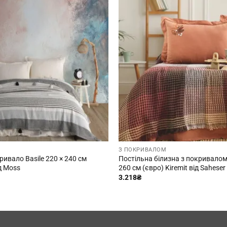
З ПОКРИВАЛОМ
ивало Basile 220 × 240 см
Постільна білизна з покривалом 
ід Moss
260 см (євро) Kiremit від Saheser
3.218
₴