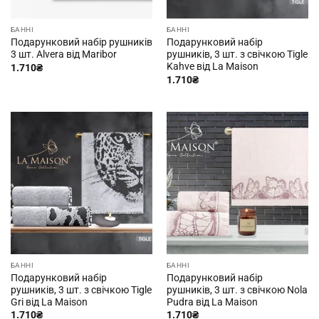
БАННІ
БАННІ
Подарунковий набір рушників
Подарунковий набір
3 шт. Alvera від Maribor
рушників, 3 шт. з свічкою Tigle
Kahve від La Maison
1.710
₴
1.710
₴
БАННІ
БАННІ
Подарунковий набір
Подарунковий набір
рушників, 3 шт. з свічкою Tigle
рушників, 3 шт. з свічкою Nola
Gri від La Maison
Pudra від La Maison
1.710
₴
1.710
₴