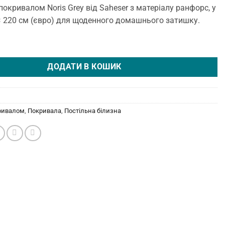
покривалом Noris Grey від Saheser з матеріалу ранфорс, у
 × 220 см (євро) для щоденного домашнього затишку.
зна з покривалом 200 × 220 см (євро) Noris Grey від Saheser кількі
ДОДАТИ В КОШИК
ривалом
,
Покривала
,
Постільна білизна