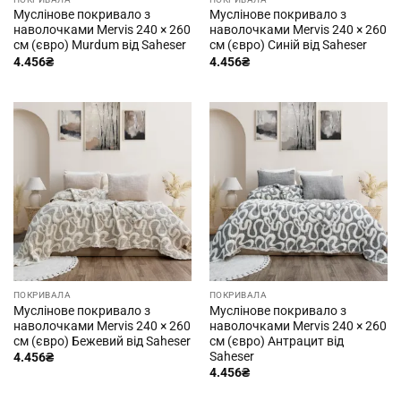
Муслінове покривало з
Муслінове покривало з
наволочками Mervis 240 × 260
наволочками Mervis 240 × 260
см (євро) Murdum від Saheser
см (євро) Синій від Saheser
4.456
₴
4.456
₴
ПОКРИВАЛА
ПОКРИВАЛА
Муслінове покривало з
Муслінове покривало з
наволочками Mervis 240 × 260
наволочками Mervis 240 × 260
см (євро) Бежевий від Saheser
см (євро) Антрацит від
Saheser
4.456
₴
4.456
₴