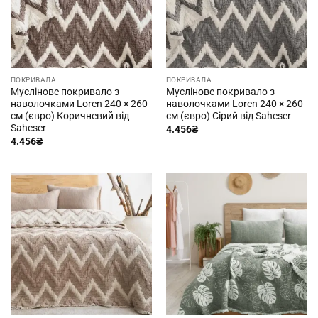
ПОКРИВАЛА
ПОКРИВАЛА
Муслінове покривало з
Муслінове покривало з
наволочками Loren 240 × 260
наволочками Loren 240 × 260
см (євро) Коричневий від
см (євро) Сірий від Saheser
Saheser
4.456
₴
4.456
₴