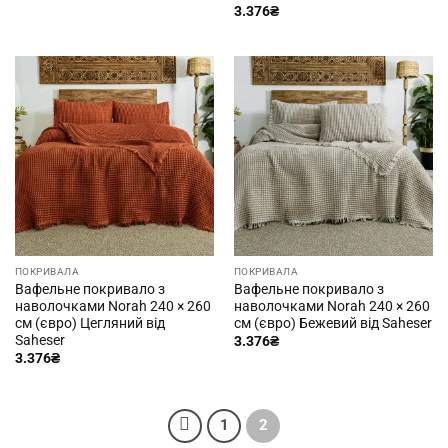
3.376
₴
ПОКРИВАЛА
ПОКРИВАЛА
Вафельне покривало з
Вафельне покривало з
наволочками Norah 240 × 260
наволочками Norah 240 × 260
см (євро) Цегляний від
см (євро) Бежевий від Saheser
Saheser
3.376
₴
3.376
₴
1
2