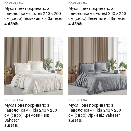
ПОКРИВАЛА
ПОКРИВАЛА
Муслінове покривало з
Муслінове покривало з
наволочками Loren 240 × 260
наволочками Forest 240 × 260
см (євро) Бежевий від Saheser
см (євро) Зелений від Saheser
4.456
₴
4.456
₴
ПОКРИВАЛА
ПОКРИВАЛА
Муслінове покривало з
Муслінове покривало з
наволочками Ilda 240 × 260
наволочками Ilda 240 × 260
см (євро) Кремовий від
см (євро) Сірий від Saheser
Saheser
3.691
₴
3.691
₴