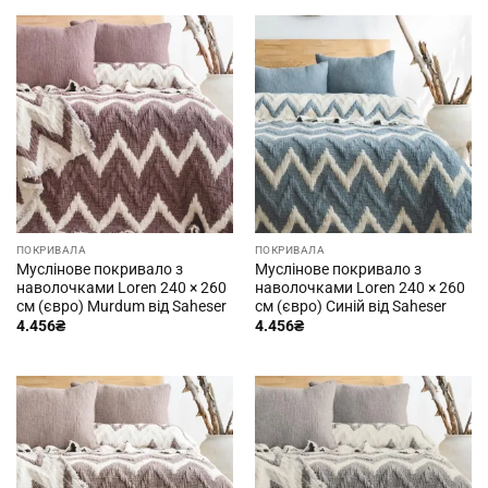
ПОКРИВАЛА
ПОКРИВАЛА
Муслінове покривало з
Муслінове покривало з
наволочками Loren 240 × 260
наволочками Loren 240 × 260
см (євро) Murdum від Saheser
см (євро) Синій від Saheser
4.456
₴
4.456
₴