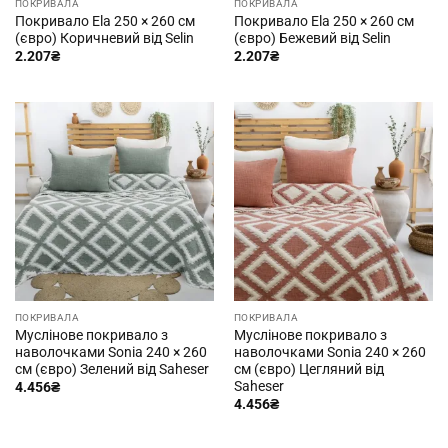
ПОКРИВАЛА
ПОКРИВАЛА
Покривало Ela 250 × 260 см
Покривало Ela 250 × 260 см
(євро) Коричневий від Selin
(євро) Бежевий від Selin
2.207
₴
2.207
₴
ПОКРИВАЛА
ПОКРИВАЛА
Муслінове покривало з
Муслінове покривало з
наволочками Sonia 240 × 260
наволочками Sonia 240 × 260
см (євро) Зелений від Saheser
см (євро) Цегляний від
Saheser
4.456
₴
4.456
₴