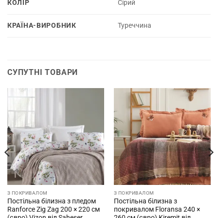
КОЛІР
Сірий
КРАЇНА-ВИРОБНИК
Туреччина
СУПУТНІ ТОВАРИ
З ПОКРИВАЛОМ
З ПОКРИВАЛОМ
Постільна білизна з пледом
Постільна білизна з
Ranforce Zig Zag 200 × 220 см
покривалом Floransa 240 ×
(євро) Vizon від Saheser
260 см (євро) Kiremit від