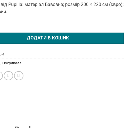
від Pupilla: матеріал Бавовна; розмір 200 × 220 см (євро);
вий.
0 × 220 см (євро) Бордовий від Pupilla кількість
ДОДАТИ В КОШИК
5.4
и
,
Покривала