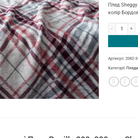
Плед Sheggy 
колір Бордо
Плед Sheggy 20
Артикул:
2082-3
Категорії:
Плед