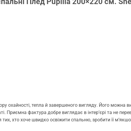
пальні Плед Pupilla 200×220 см. Sh
ору охайності, тепла й завершеного вигляду. Його можна в
і. Приємна фактура добре виглядає в інтер’єрі та не перев
я тих, хто хоче швидко освіжити спальню, зробити її м’як