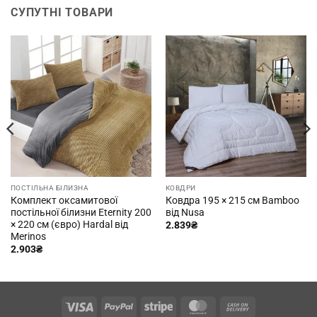
СУПУТНІ ТОВАРИ
ПОСТІЛЬНА БІЛИЗНА
КОВДРИ
Комплект оксамитової
Ковдра 195 × 215 см Bamboo
постільної білизни Eternity 200
від Nusa
× 220 см (євро) Hardal від
2.839
₴
Merinos
2.903
₴
Visa
PayPal
Stripe
MasterCard
Cash