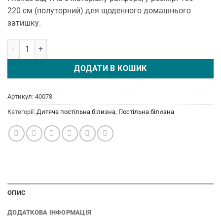
220 см (полуторний) для щоденного домашнього
затишку.
Постільна білизна Disney 160 × 220 см (полуторний) Spidey And Fr
ДОДАТИ В КОШИК
Артикул:
40078
Категорії:
Дитяча постільна білизна
,
Постільна білизна
ОПИС
ДОДАТКОВА ІНФОРМАЦІЯ