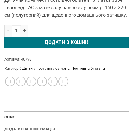
Дитячий комплект постільної білизни PJ Masks Super
Team від TAC з матеріалу ранфорс, у розмірі 160 × 220
см (полуторний) для щоденного домашнього затишку.
Постільна білизна Disney 160 × 220 см (полуторний) PJ Masks Sup
ДОДАТИ В КОШИК
Артикул:
40798
Категорії:
Дитяча постільна білизна
,
Постільна білизна
ОПИС
ДОДАТКОВА ІНФОРМАЦІЯ