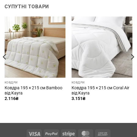
СУПУТНІ ТОВАРИ
КОВДРИ
КОВДРИ
Ковдра 195 × 215 см Bamboo
Ковдра 195 × 215 см Coral Air
від Kayra
від Kayra
2.116
₴
3.151
₴
Visa
PayPal
Stripe
MasterCard
Cash