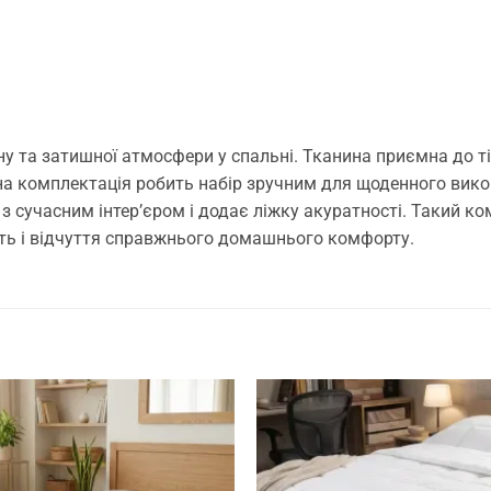
ну та затишної атмосфери у спальні. Тканина приємна до т
а комплектація робить набір зручним для щоденного викор
з сучасним інтер’єром і додає ліжку акуратності. Такий к
сть і відчуття справжнього домашнього комфорту.