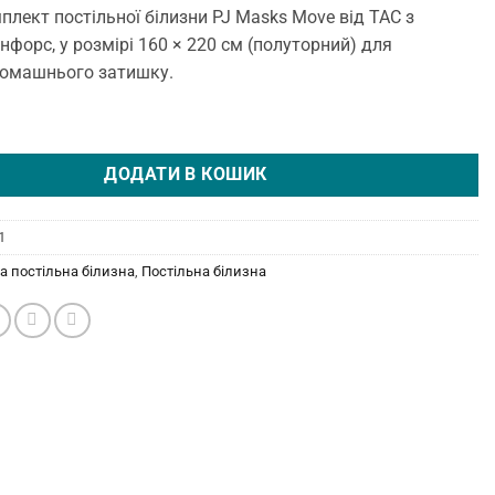
лект постільної білизни PJ Masks Move від TAC з
нфорс, у розмірі 160 × 220 см (полуторний) для
омашнього затишку.
зна Disney 160 × 220 см (полуторний) PJ Masks Move від TAC кількі
ДОДАТИ В КОШИК
1
а постільна білизна
,
Постільна білизна