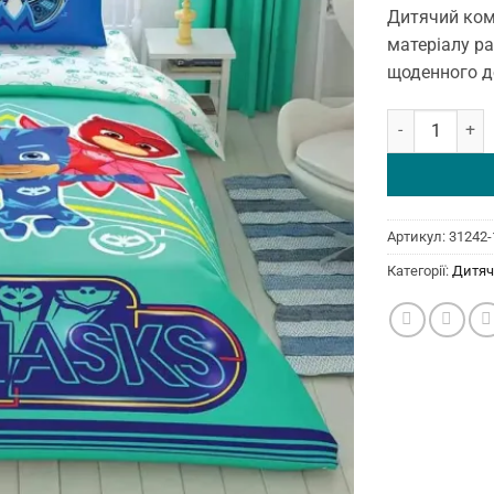
Дитячий комп
матеріалу ра
щоденного д
Постільна біли
Артикул:
31242-
Категорії:
Дитяч