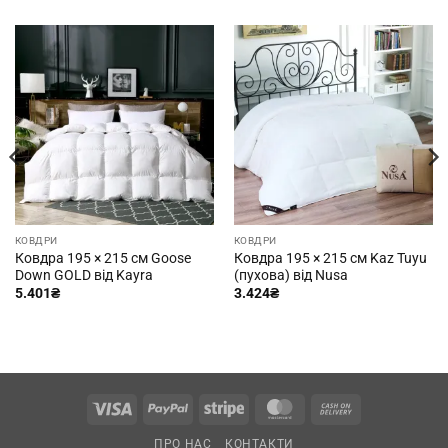
КОВДРИ
КОВДРИ
Ковдра 195 × 215 см Goose
Ковдра 195 × 215 см Kaz Tuyu
Down GOLD від Kayra
(пухова) від Nusa
5.401
₴
3.424
₴
Visa
PayPal
Stripe
MasterCard
Cash
On
ПРО НАС
КОНТАКТИ