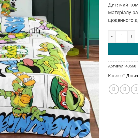
Дитячий комп
матеріалу ра
щоденного д
Постільна біли
Артикул:
40560
Категорії:
Дитяч