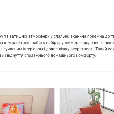
ну та затишної атмосфери у спальні. Тканина приємна до т
а комплектація робить набір зручним для щоденного викор
з сучасним інтер’єром і додає ліжку акуратності. Такий к
сть і відчуття справжнього домашнього комфорту.