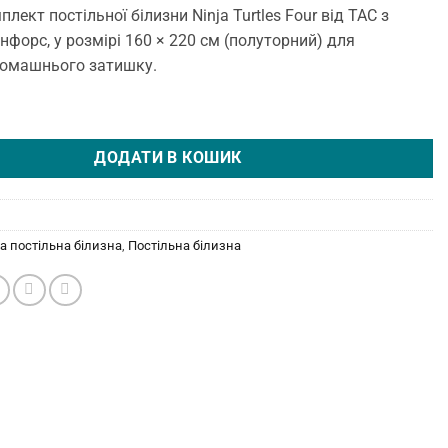
лект постільної білизни Ninja Turtles Four від TAC з
нфорс, у розмірі 160 × 220 см (полуторний) для
омашнього затишку.
зна Disney 160 × 220 см (полуторний) Ninja Turtles Four від TAC кіль
ДОДАТИ В КОШИК
а постільна білизна
,
Постільна білизна