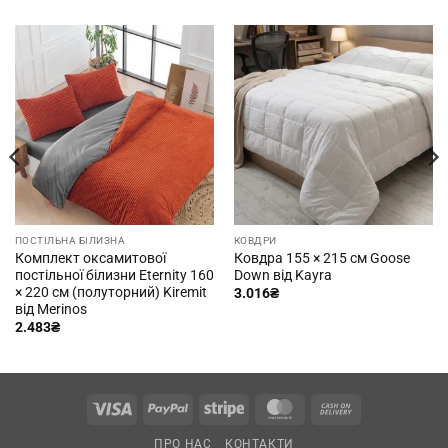
ПОСТІЛЬНА БІЛИЗНА
КОВДРИ
Комплект оксамитової
Ковдра 155 × 215 см Goose
постільної білизни Eternity 160
Down від Kayra
× 220 см (полуторний) Kiremit
3.016
₴
від Merinos
2.483
₴
Visa
PayPal
Stripe
MasterCard
Cash
On
ПРО НАС
КОНТАКТИ