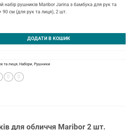
 набір рушників Maribor Jarina з бамбука для рук та
 90 см (для рук та лиця), 2 шт.
абір рушників для обличчя 2 шт. Jarina від Maribor кількість
ДОДАТИ В КОШИК
ук та лиця
,
Набори
,
Рушники
в для обличчя Maribor 2 шт.