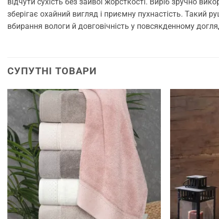
відчути сухість без зайвої жорсткості. Виріб зручно вик
зберігає охайний вигляд і приємну пухнастість. Такий ру
вбирання вологи й довговічність у повсякденному догляд
СУПУТНІ ТОВАРИ