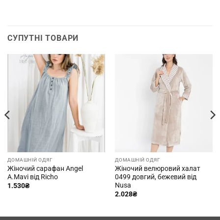
СУПУТНІ ТОВАРИ
ДОМАШНІЙ ОДЯГ
ДОМАШНІЙ ОДЯГ
Жіночий сарафан Angel
Жіночий велюровий халат
A.Mavi від Richo
0499 довгий, бежевий від
Nusa
1.530
₴
2.028
₴