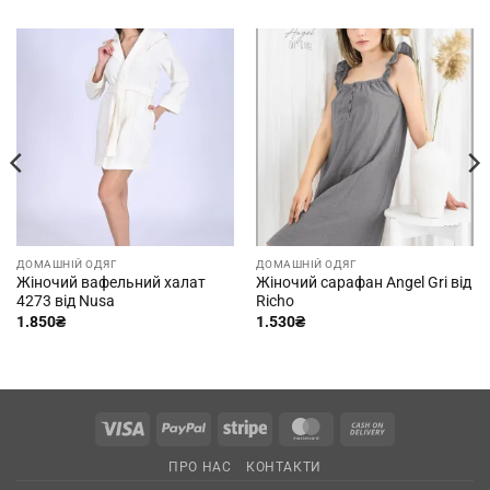
ДОМАШНІЙ ОДЯГ
ДОМАШНІЙ ОДЯГ
Жіночий вафельний халат
Жіночий сарафан Angel Gri від
4273 від Nusa
Richo
1.850
₴
1.530
₴
Visa
PayPal
Stripe
MasterCard
Cash
On
ПРО НАС
КОНТАКТИ
Delivery