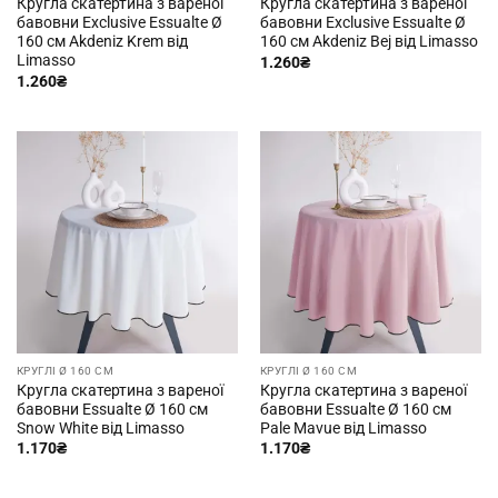
Кругла скатертина з вареної
Кругла скатертина з вареної
бавовни Exclusive Essualte Ø
бавовни Exclusive Essualte Ø
160 см Akdeniz Krem від
160 см Akdeniz Bej від Limasso
Limasso
1.260
₴
1.260
₴
КРУГЛІ Ø 160 СМ
КРУГЛІ Ø 160 СМ
Кругла скатертина з вареної
Кругла скатертина з вареної
бавовни Essualte Ø 160 см
бавовни Essualte Ø 160 см
Snow White від Limasso
Pale Mavue від Limasso
1.170
₴
1.170
₴