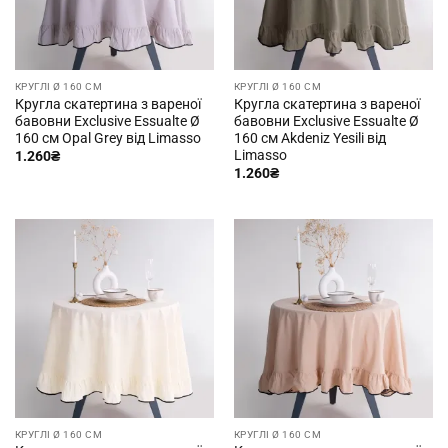
КРУГЛІ Ø 160 СМ
КРУГЛІ Ø 160 СМ
Кругла скатертина з вареної
Кругла скатертина з вареної
бавовни Exclusive Essualte Ø
бавовни Exclusive Essualte Ø
160 см Opal Grey від Limasso
160 см Akdeniz Yesili від
Limasso
1.260
₴
1.260
₴
КРУГЛІ Ø 160 СМ
КРУГЛІ Ø 160 СМ