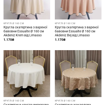
КРУГЛІ Ø 160 СМ
КРУГЛІ Ø 160 СМ
Кругла скатертина з вареної
Кругла скатертина з вареної
бавовни Essualte Ø 160 см
бавовни Essualte Ø 160 см
Akdeniz Krem від Limasso
Akdeniz Bej від Limasso
1.170
₴
1.170
₴
КРУГЛІ Ø 160 СМ
КРУГЛІ Ø 160 СМ
Скатертина кругла велюрова,
Скатертина жакардова