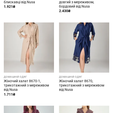
блискавці від Nusa
довгий з мереживом,
бордовий від Nusa
1.921
₴
2.430
₴
ДОМАШНІЙ ОДЯГ
ДОМАШНІЙ ОДЯГ
Жіночий халат 8670-1,
Жіночий халат 8670,
трикотажний з мереживом
трикотажний з мереживом
від Nusa
від Nusa
1.711
₴